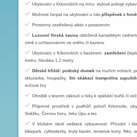
Ubytování v Krkonoších na míru: stylové pokoje vyb
Možnost čerpat na ubytování u nás
příspěvek z fon
Prostorný zastřešený altán s posezením
Luxusní finská sauna
obložená kanadským cedrem s
zimě s ochlazováním ve sněhu či bazénu
Ubytování v Krkonoších s bazénem:
zastřešení
(tepl
metru, hloubka 1,2 metry
Dětské hřiště:
pirátský domek
na muřích nohách, p
skluzavka, houpačky,
3m skákací trampolína zapuště
míčové hry
Ohniště v lesním zákoutí u řeky k opékání buřtů či v
Příjemné prostředí v podhůří pohoří Krkonoše, u
Sněžku, Černou horu, řeku Úpu a les
V blízkém okolí veškerá vybavenost. Přírodní i kla
bikepark, cyklostezky, krytý bazén, tenisové kurty, fitko, s