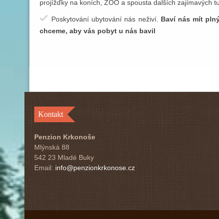
projížďky na koních, ZOO a spousta dalších zajímavých tur
Poskytování ubytování nás neživí.
Baví nás mít pl
chceme, aby vás pobyt u nás bavil
Kontakt
Penzion Krkonoše
Mlýnská 88
542 23 Mladé Buky
Email:
info@penzionkrkonose.cz