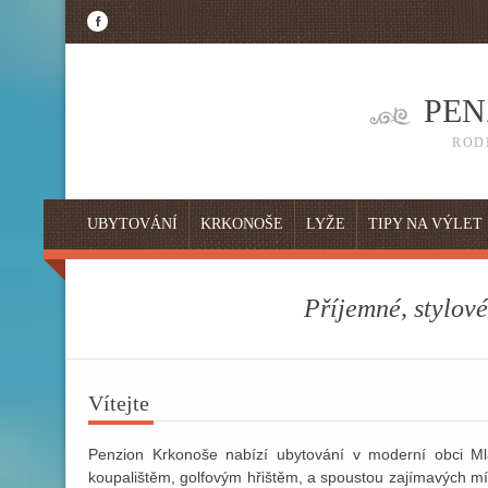
PEN
ROD
UBYTOVÁNÍ
KRKONOŠE
LYŽE
TIPY NA VÝLET
Příjemné, stylov
Vítejte
Penzion Krkonoše nabízí ubytování v moderní obci M
koupalištěm, golfovým hřištěm, a spoustou zajímavých mís